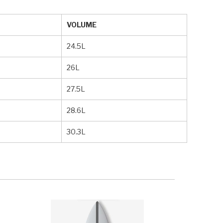
VOLUME
24.5L
26L
27.5L
28.6L
30.3L