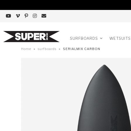
SURFBOARDS
WETSUITS
Home
»
surfboards
»
SERIALMIX CARBON