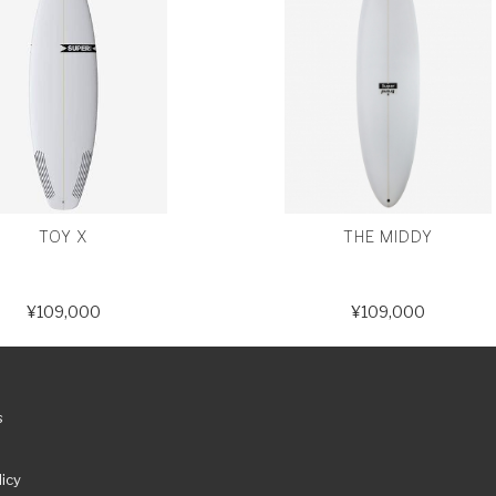
TOY X
THE MIDDY
¥109,000
¥109,000
s
licy