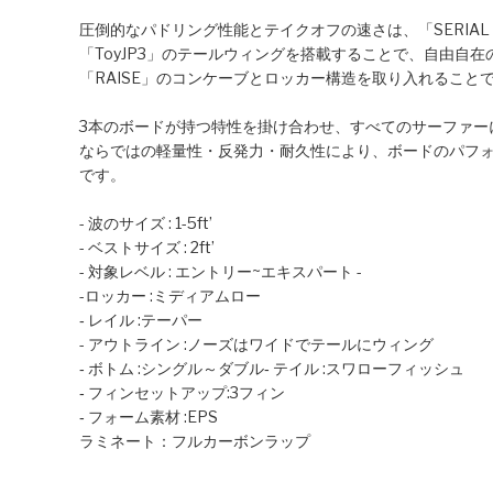
圧倒的なパドリング性能とテイクオフの速さは、「SERIAL 
「ToyJP3」のテールウィングを搭載することで、自由自
「RAISE」のコンケーブとロッカー構造を取り入れるこ
3本のボードが持つ特性を掛け合わせ、すべてのサーファー
ならではの軽量性・反発力・耐久性により、ボードのパフ
です。
- 波のサイズ : 1-5ft’
- ベストサイズ : 2ft’
- 対象レベル : エントリー~エキスパート -
-ロッカー :ミディアムロー
‐ レイル :テーパー
- アウトライン :ノーズはワイドでテールにウィング
‐ ボトム :シングル～ダブル‐ テイル :スワローフィッシュ
‐ フィンセットアップ:3フィン
‐ フォーム素材 :EPS
ラミネート：フルカーボンラップ