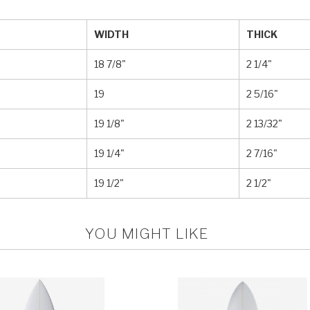
WIDTH
THICK
18 7/8"
2 1/4"
19
2 5/16"
19 1/8"
2 13/32"
19 1/4"
2 7/16"
19 1/2"
2 1/2"
YOU MIGHT LIKE