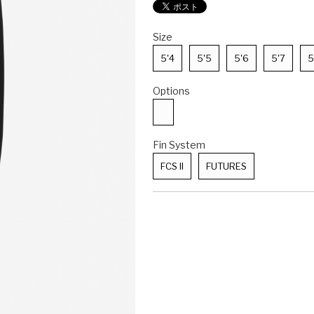
Size
5'4
5'5
5'6
5'7
5
Options
Fin System
FCS II
FUTURES