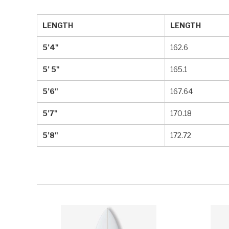
LENGTH
LENGTH
5’4"
162.6
5’ 5"
165.1
5’6"
167.64
5’7"
170.18
5’8"
172.72