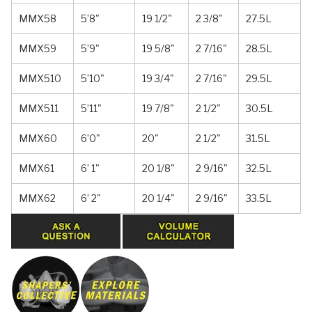
MMX58
5’8"
19 1/2"
2 3/8"
27.5L
MMX59
5’9"
19 5/8"
2 7/16"
28.5L
MMX510
5’10"
19 3/4"
2 7/16"
29.5L
MMX511
5’11"
19 7/8"
2 1/2"
30.5L
MMX60
6’0"
20"
2 1/2"
31.5L
MMX61
6’ 1"
20 1/8"
2 9/16"
32.5L
MMX62
6’ 2"
20 1/4"
2 9/16"
33.5L