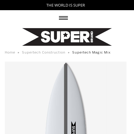
THE WORLD IS SUPER
Menu
Home
»
Supertech Construction
»
Supertech Magic Mix
BLOG
SHOP LIST
ABOUT US