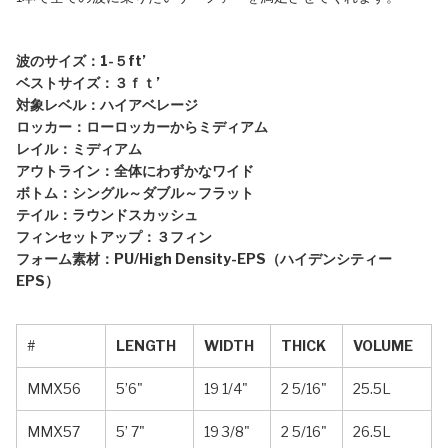
波のサイズ：1-５ft’
ベストサイズ：３ｆｔ’
対象レベル：ハイアベレージ
ロッカー：ローロッカーからミディアム
レイル：ミディアム
アウトライン：全体にわずかなワイド
ボトム：シングル～ダブル～フラット
テイル：ラウンドスカッシュ
フィンセットアップ：３フィン
フォーム素材：PU/High Density-EPS（ハイデンシティー
EPS）
#
LENGTH
WIDTH
THICK
VOLUME
MMX56
5’6"
19 1/4"
2 5/16"
25.5L
MMX57
5’ 7"
19 3/8"
2 5/16"
26.5L